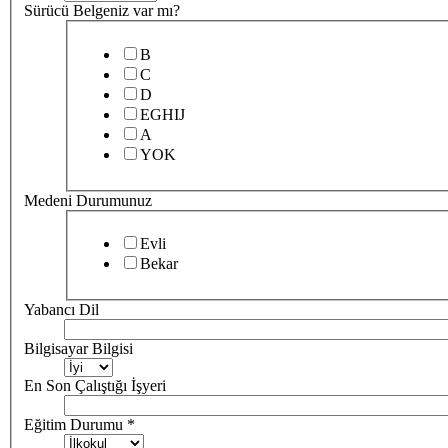
Sürücü Belgeniz var mı?
B
C
D
EGHIJ
A
YOK
Medeni Durumunuz
Evli
Bekar
Yabancı Dil
Bilgisayar Bilgisi
En Son Çalıştığı İşyeri
Eğitim Durumu
*