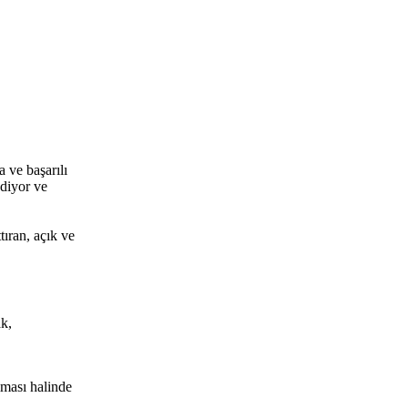
 ve başarılı
ediyor ve
tıran, açık ve
k,
ması halinde