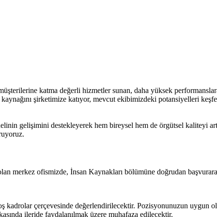
şterilerine katma değerli hizmetler sunan, daha yüksek performanslara
an kaynağını şirketimize katıyor, mevcut ekibimizdeki potansiyelleri keşf
elinin gelişimini destekleyerek hem bireysel hem de örgütsel kaliteyi art
ruyoruz.
olan merkez ofismizde, İnsan Kaynakları bölümüne doğrudan başvurara
 kadrolar çerçevesinde değerlendirilecektir. Pozisyonunuzun uygun ol
kasında ileride faydalanılmak üzere muhafaza edilecektir.