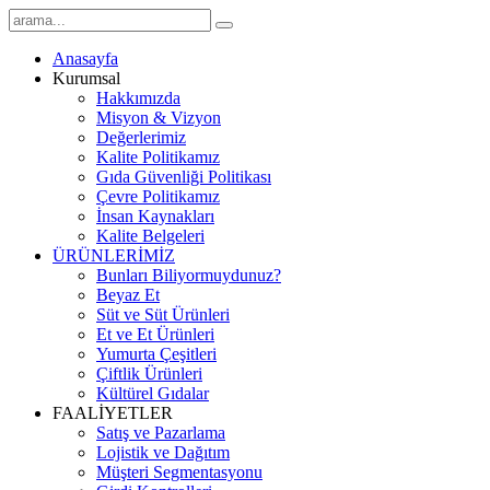
Anasayfa
Kurumsal
Hakkımızda
Misyon & Vizyon
Değerlerimiz
Kalite Politikamız
Gıda Güvenliği Politikası
Çevre Politikamız
İnsan Kaynakları
Kalite Belgeleri
ÜRÜNLERİMİZ
Bunları Biliyormuydunuz?
Beyaz Et
Süt ve Süt Ürünleri
Et ve Et Ürünleri
Yumurta Çeşitleri
Çiftlik Ürünleri
Kültürel Gıdalar
FAALİYETLER
Satış ve Pazarlama
Lojistik ve Dağıtım
Müşteri Segmentasyonu