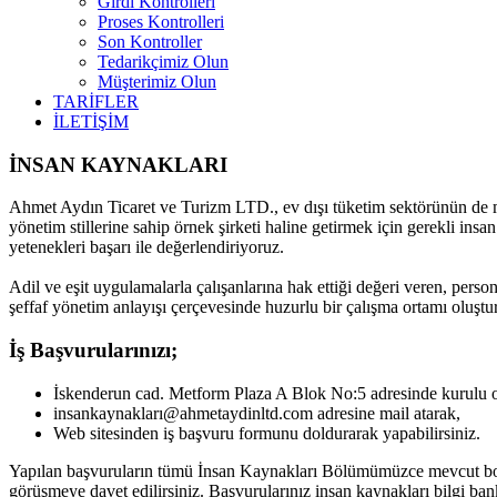
Girdi Kontrolleri
Proses Kontrolleri
Son Kontroller
Tedarikçimiz Olun
Müşterimiz Olun
TARİFLER
İLETİŞİM
İNSAN KAYNAKLARI
Ahmet Aydın Ticaret ve Turizm LTD., ev dışı tüketim sektörünün de mü
yönetim stillerine sahip örnek şirketi haline getirmek için gerekli ins
yetenekleri başarı ile değerlendiriyoruz.
Adil ve eşit uygulamalarla çalışanlarına hak ettiği değeri veren, person
şeffaf yönetim anlayışı çerçevesinde huzurlu bir çalışma ortamı oluştu
İş Başvurularınızı;
İskenderun cad. Metform Plaza A Blok No:5 adresinde kurulu 
insankaynakları@ahmetaydinltd.com adresine mail atarak,
Web sitesinden iş başvuru formunu doldurarak yapabilirsiniz.
Yapılan başvuruların tümü İnsan Kaynakları Bölümümüzce mevcut boş
görüşmeye davet edilirsiniz. Başvurularınız insan kaynakları bilgi ban